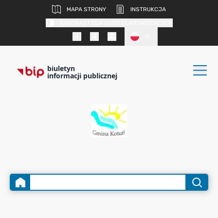
MAPA STRONY
INSTRUKCJA
KONTRAST DLA OSÓB SŁABOWIDZĄCYCH
PL
biuletyn
informacji publicznej