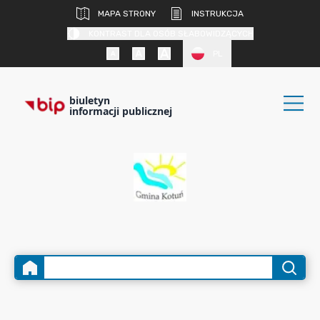
MAPA STRONY
INSTRUKCJA
KONTRAST DLA OSÓB SŁABOWIDZĄCYCH
PL
biuletyn
informacji publicznej