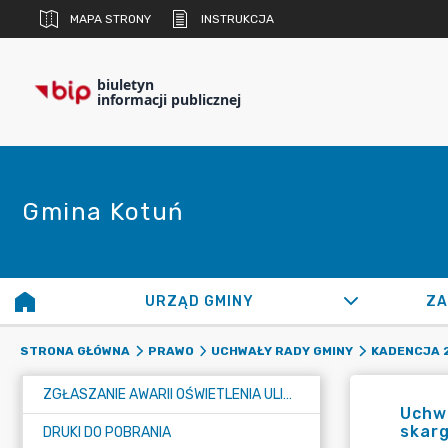
MAPA STRONY
INSTRUKCJA
biuletyn
informacji publicznej
Gmina Kotuń
URZĄD GMINY
ZA
STRONA GŁÓWNA
PRAWO
UCHWAŁY RADY GMINY
KADENCJA 
ZGŁASZANIE AWARII OŚWIETLENIA ULICZNEGO
Uchwa
skarg
DRUKI DO POBRANIA