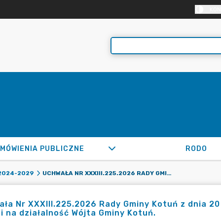
KON
MÓWIENIA PUBLICZNE
RODO
UCHWAŁA NR XXXIII.225.2026 RADY GMINY KOTUŃ Z DNIA 20 MAJA 2026 R. W SPRAWIE ROZPATRZENIA SKARGI NA DZIAŁALNOŚĆ WÓJTA GMINY KOTUŃ.
2024-2029
ła Nr XXXIII.225.2026 Rady Gminy Kotuń z dnia 20
i na działalność Wójta Gminy Kotuń.