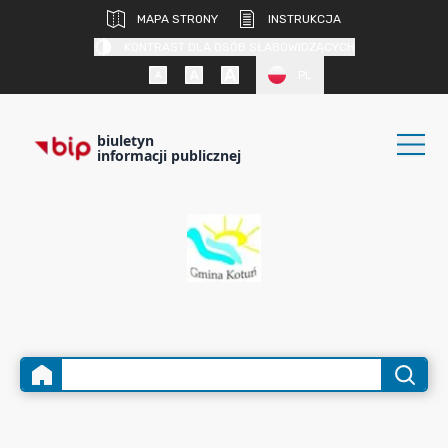
MAPA STRONY
INSTRUKCJA
KONTRAST DLA OSÓB SŁABOWIDZĄCYCH
PL
biuletyn
informacji publicznej