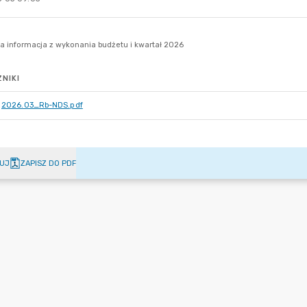
NIKI
2026.03_Rb-NDS.pdf
UJ
ZAPISZ DO PDF