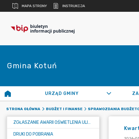
MAPA STRONY
INSTRUKCJA
biuletyn
informacji publicznej
Gmina Kotuń
URZĄD GMINY
ZA
STRONA GŁÓWNA
BUDŻET I FINANSE
SPRAWOZDANIA BUDŻET
ZGŁASZANIE AWARII OŚWIETLENIA ULICZNEGO
Kwart
DRUKI DO POBRANIA
2026-05