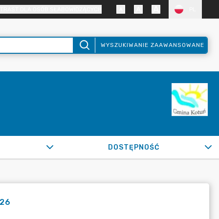
TRAST DLA OSÓB SŁABOWIDZĄCYCH
PL
WYSZUKIWANIE ZAAWANSOWANE
DOSTĘPNOŚĆ
026